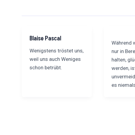
Blaise Pascal
Während w
Wenigstens tröstet uns,
nur in Ber
weil uns auch Weniges
halten, gl
schon betrübt.
werden, is
unvermeidl
es niemals