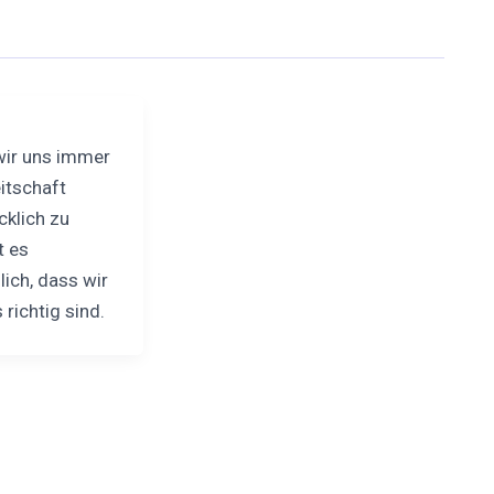
ir uns immer
eitschaft
ücklich zu
t es
ich, dass wir
 richtig sind.