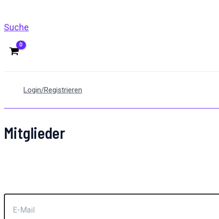
Suche
Login/Registrieren
Mitglieder
Knüpfen Sie neue Kontakte - Teilen Sie Erfahrungen, Geda
Werden Sie Teil unserer Trauercommunity. Werden Sie T
Seien Sie dabei - es ist gratis!