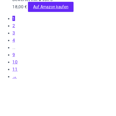
18,00
€
Auf Amazon kaufen
1
2
3
4
…
9
10
11
→