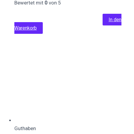
Bewertet mit
0
von 5
19,99
€
Ursprünglicher Preis war:
19,99 €
9,99
€
Aktueller Preis ist: 9,99 €.
In den
Warenkorb
Guthaben