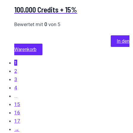
100.000 Credits + 15%
Bewertet mit
0
von 5
139,99
€
Ursprünglicher Preis war:
139,99 €
99,99
€
Aktueller Preis ist: 99,99 €.
In den
Warenkorb
1
2
3
4
…
15
16
17
→