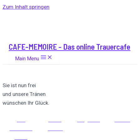
Zum Inhalt springen
CAFE-MEMOIRE - Das online Trauercafe
Main Menu
Sie ist nun frei
und unsere Tränen
wünschen Ihr Glück.
Auf
Auf X
Folge uns
Pinnen
Facebook
posten
teilen