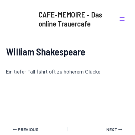
Zum
Post
Mai
Inhalt
navigation
CAFE-MEMOIRE - Das
Men
springen
online Trauercafe
William Shakespeare
Ein tiefer Fall führt oft zu höherem Glücke.
Auf
Auf X
Folge uns
Pinnen
Facebook
posten
teilen
PREVIOUS
NEXT