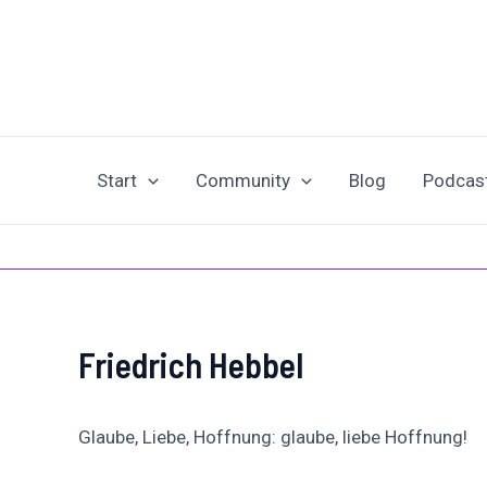
Zum
Post
Inhalt
navigation
springen
Start
Community
Blog
Podcas
Friedrich Hebbel
Glaube, Liebe, Hoffnung: glaube, liebe Hoffnung!