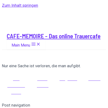
Zum Inhalt springen
CAFE-MEMOIRE - Das online Trauercafe
Main Menu
Nur eine Sache ist verloren, die man aufgibt.
Auf
Auf X
Folge uns
Pinnen
Facebook
posten
teilen
Post navigation