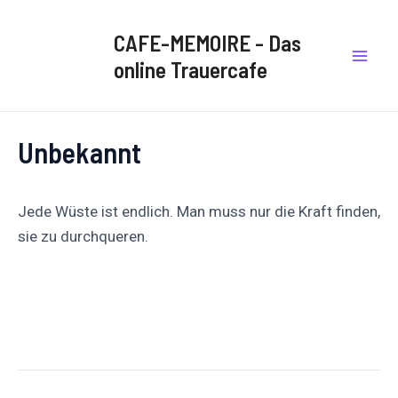
Zum
Post
Mai
Inhalt
navigation
CAFE-MEMOIRE - Das
Men
springen
online Trauercafe
Unbekannt
Jede Wüste ist endlich. Man muss nur die Kraft finden,
sie zu durchqueren.
Auf
Auf X
Folge uns
Pinnen
Facebook
posten
teilen