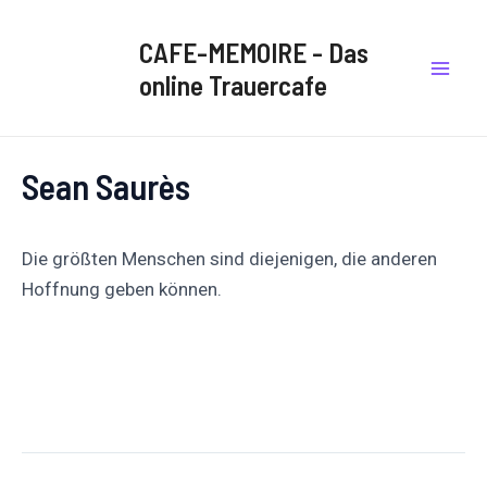
Zum
Post
Mai
Inhalt
navigation
CAFE-MEMOIRE - Das
Men
springen
online Trauercafe
Sean Saurès
Die größten Menschen sind diejenigen, die anderen
Hoffnung geben können.
Auf
Auf X
Folge uns
Pinnen
Facebook
posten
teilen