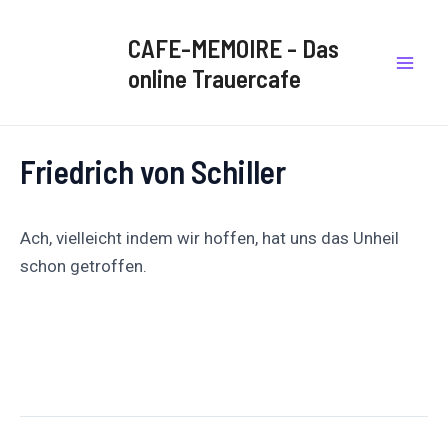
Zum
Post
Mai
Inhalt
navigation
CAFE-MEMOIRE - Das
Men
springen
online Trauercafe
Friedrich von Schiller
Ach, vielleicht indem wir hoffen, hat uns das Unheil
schon getroffen.
Auf
Auf X
Folge uns
Pinnen
Facebook
posten
teilen