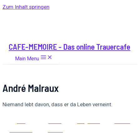
Zum Inhalt springen
CAFE-MEMOIRE - Das online Trauercafe
Main Menu
André Malraux
Niemand lebt davon, dass er da Leben verneint.
Auf
Auf X
Folge uns
Pinnen
Facebook
posten
teilen