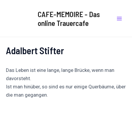
Zum
Post
Mai
Inhalt
navigation
CAFE-MEMOIRE - Das
Men
springen
online Trauercafe
Adalbert Stifter
Das Leben ist eine lange, lange Brücke, wenn man
davorsteht.
Ist man hinüber, so sind es nur einige Querbäume, über
die man gegangen.
Auf
Auf X
Folge uns
Pinnen
Facebook
posten
teilen