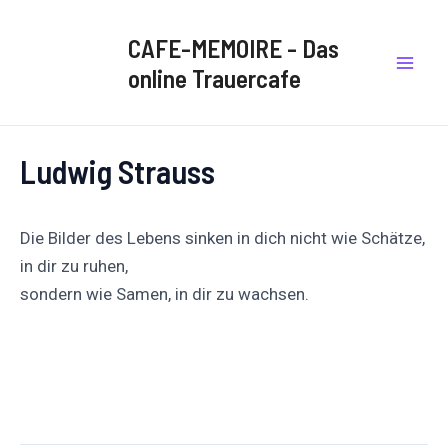
Zum
Post
Mai
Inhalt
navigation
CAFE-MEMOIRE - Das
Men
springen
online Trauercafe
Ludwig Strauss
Die Bilder des Lebens sinken in dich nicht wie Schätze,
in dir zu ruhen,
sondern wie Samen, in dir zu wachsen.
Auf
Auf X
Folge uns
Pinnen
Facebook
posten
teilen