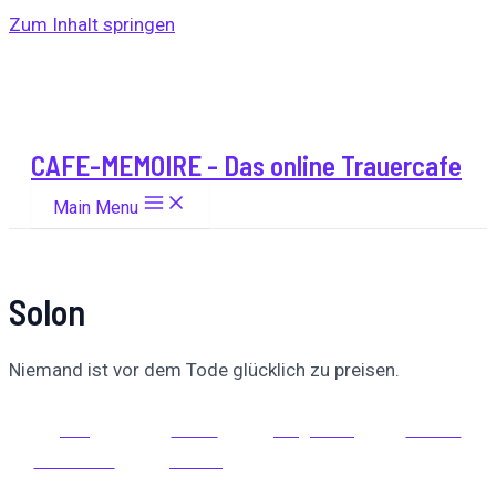
Zum Inhalt springen
CAFE-MEMOIRE - Das online Trauercafe
Main Menu
Solon
Niemand ist vor dem Tode glücklich zu preisen.
Auf
Auf X
Folge uns
Pinnen
Facebook
posten
teilen