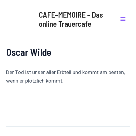
Zum
Post
Mai
Inhalt
navigation
CAFE-MEMOIRE - Das
Men
springen
online Trauercafe
Oscar Wilde
Der Tod ist unser aller Erbteil und kommt am besten,
wenn er plötzlich kommt.
Auf
Auf X
Folge uns
Pinnen
Facebook
posten
teilen