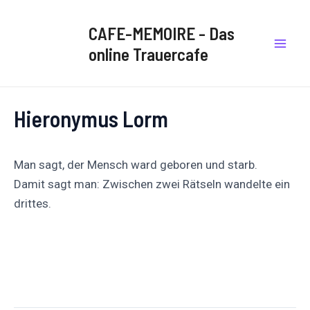
Zum
Post
Mai
Inhalt
navigation
CAFE-MEMOIRE - Das
Men
springen
online Trauercafe
Hieronymus Lorm
Man sagt, der Mensch ward geboren und starb.
Damit sagt man: Zwischen zwei Rätseln wandelte ein
drittes.
Auf
Auf X
Folge uns
Pinnen
Facebook
posten
teilen