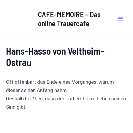
Zum
Post
Mai
Inhalt
navigation
CAFE-MEMOIRE - Das
Men
springen
online Trauercafe
Hans-Hasso von Veltheim-
Ostrau
Oft offenbart das Ende eines Vorganges, warum
dieser seinen Anfang nahm.
Deshalb heißt es, dass der Tod erst dem Leben seinen
Sinn gibt.
Auf
Auf X
Folge uns
Pinnen
Facebook
posten