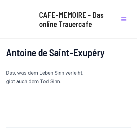
Zum
Post
Mai
Inhalt
navigation
CAFE-MEMOIRE - Das
Men
springen
online Trauercafe
Antoine de Saint-Exupéry
Das, was dem Leben Sinn verleiht,
gibt auch dem Tod Sinn.
Auf
Auf X
Folge uns
Pinnen
Facebook
posten
teilen