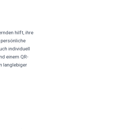
rnden hilft, ihre
r persönliche
ch individuell
und einem QR-
n langlebiger