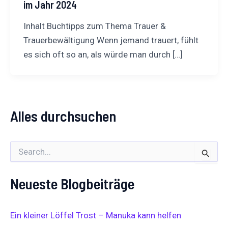
im Jahr 2024
Inhalt Buchtipps zum Thema Trauer &
Trauerbewältigung Wenn jemand trauert, fühlt
es sich oft so an, als würde man durch […]
Alles durchsuchen
S
u
c
Neueste Blogbeiträge
h
e
n
n
Ein kleiner Löffel Trost – Manuka kann helfen
a