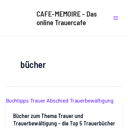
B
Zum
Mai
e
Inhalt
CAFE-MEMOIRE - Das
i
Men
springen
t
online Trauercafe
r
ä
g
e
a
u
f
bücher
e
i
n
e
n
B
l
i
c
Bücher zum Thema Trauer und
k
Trauerbewältigung – die Top 5 Trauerbücher