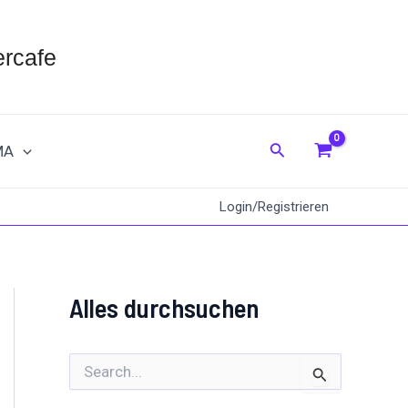
rcafe
Suche
MA
Login/Registrieren
B
Alles durchsuchen
e
i
t
r
S
ä
u
g