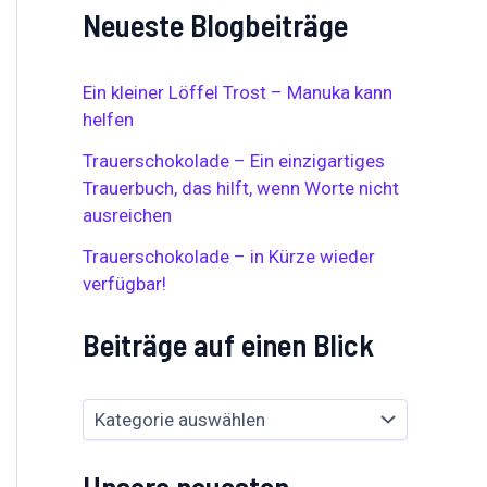
c
Neueste Blogbeiträge
e
h
a
e
u
n
f
n
Ein kleiner Löffel Trost – Manuka kann
e
a
helfen
i
c
n
h
Trauerschokolade – Ein einzigartiges
e
:
Trauerbuch, das hilft, wenn Worte nicht
n
ausreichen
B
l
Trauerschokolade – in Kürze wieder
i
c
verfügbar!
k
Beiträge auf einen Blick
Unsere neuesten