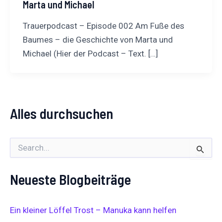
Marta und Michael
Trauerpodcast – Episode 002 Am Fuße des
Baumes – die Geschichte von Marta und
Michael (Hier der Podcast – Text. […]
Alles durchsuchen
S
u
c
Neueste Blogbeiträge
h
e
n
n
Ein kleiner Löffel Trost – Manuka kann helfen
a