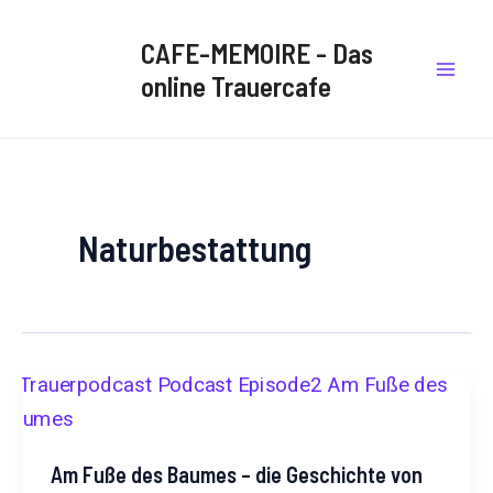
B
Zum
Mai
e
Inhalt
CAFE-MEMOIRE - Das
i
Men
springen
t
online Trauercafe
r
ä
g
e
a
u
f
Naturbestattung
e
i
n
e
n
B
l
i
c
k
Am Fuße des Baumes – die Geschichte von