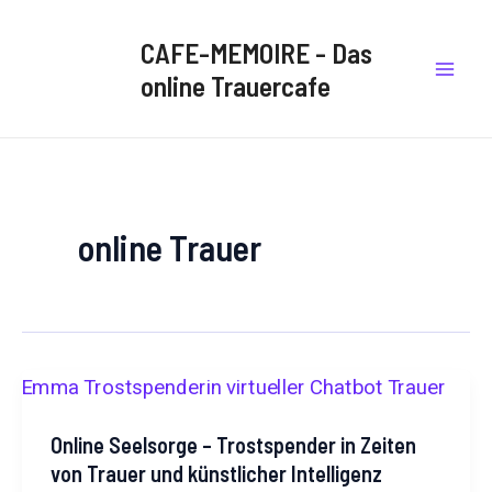
B
Zum
Mai
e
Inhalt
CAFE-MEMOIRE - Das
i
Men
springen
t
online Trauercafe
r
ä
g
e
a
u
f
online Trauer
e
i
n
e
n
B
l
i
c
Online Seelsorge – Trostspender in Zeiten
k
von Trauer und künstlicher Intelligenz