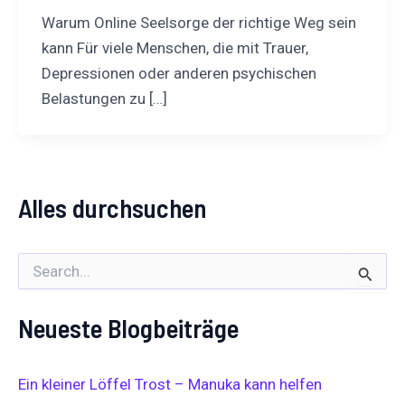
Warum Online Seelsorge der richtige Weg sein
kann Für viele Menschen, die mit Trauer,
Depressionen oder anderen psychischen
Belastungen zu […]
Alles durchsuchen
S
u
c
Neueste Blogbeiträge
h
e
n
n
Ein kleiner Löffel Trost – Manuka kann helfen
a