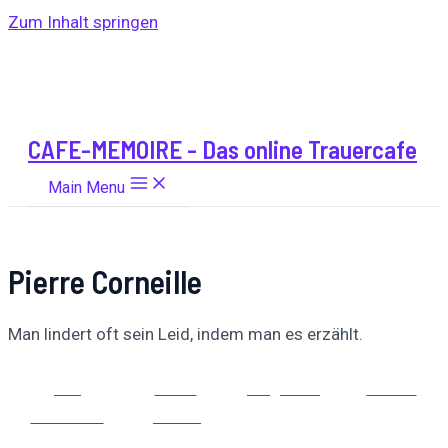
Zum Inhalt springen
CAFE-MEMOIRE - Das online Trauercafe
Main Menu
Pierre Corneille
Man lindert oft sein Leid, indem man es erzählt.
Auf
Auf X
Folge uns
Pinnen
Facebook
posten
teilen