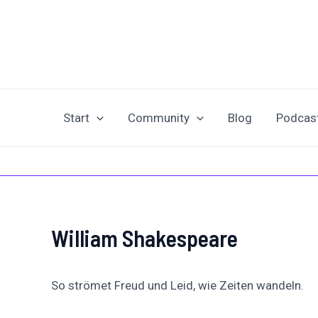
Zum
Post
Inhalt
navigation
springen
Start
Community
Blog
Podcas
William Shakespeare
So strömet Freud und Leid, wie Zeiten wandeln.