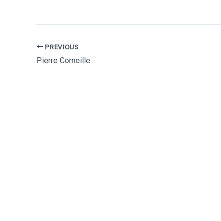
Auf Facebook teilen
Auf X posten
PREVIOUS
Pierre Corneille