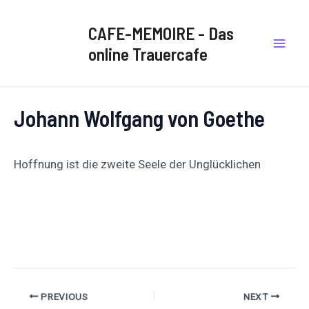
Zum
Post
Mai
Inhalt
navigation
CAFE-MEMOIRE - Das
Men
springen
online Trauercafe
Johann Wolfgang von Goethe
Hoffnung ist die zweite Seele der Unglücklichen
Auf
Auf X
Folge uns
Pinnen
Facebook
posten
teilen
PREVIOUS
NEXT