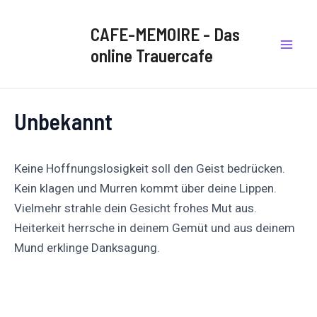
Zum
Post
Mai
Inhalt
navigation
CAFE-MEMOIRE - Das
Men
springen
online Trauercafe
Unbekannt
Keine Hoffnungslosigkeit soll den Geist bedrücken.
Kein klagen und Murren kommt über deine Lippen.
Vielmehr strahle dein Gesicht frohes Mut aus.
Heiterkeit herrsche in deinem Gemüt und aus deinem
Mund erklinge Danksagung.
Auf
Auf X
Folge uns
Pinnen
Facebook
posten