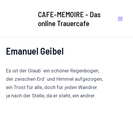
Zum
Post
Mai
Inhalt
navigation
CAFE-MEMOIRE - Das
Men
springen
online Trauercafe
Emanuel Geibel
Es ist der Glaub´ ein schöner Regenbogen,
der zwischen Erd´ und Himmel aufgezogen,
ein Trost für alle, doch für jeden Wandrer
ja nach der Stelle, da er steht, ein andrer.
Auf
Auf X
Folge uns
Pinnen
Facebook
posten
teilen