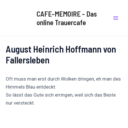
Zum
Post
Mai
Inhalt
navigation
CAFE-MEMOIRE - Das
Men
springen
online Trauercafe
August Heinrich Hoffmann von
Fallersleben
Oft muss man erst durch Wolken dringen, eh man des
Himmels Blau entdeckt:
So lässt das Gute sich erringen, weil sich das Beste
nur versteckt.
Auf
Auf X
Folge uns
Pinnen
Facebook
posten