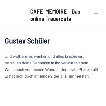
Zum
Post
Mai
Inhalt
navigation
CAFE-MEMOIRE - Das
Men
springen
online Trauercafe
Gustav Schüler
Und wollte alles wanken und alles bräche ein,
so sollen deine Gedanken in ihn verwurzelt sein.
Wenn auch von deinen Wänden der letzte Pfeiler fällt:
Er hat dich doch in Händen, der alle Himmel hält.
Auf
Auf X
Folge uns
Pinnen
Facebook
posten
teilen