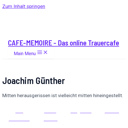
Zum Inhalt springen
CAFE-MEMOIRE - Das online Trauercafe
Main Menu
Joachim Günther
Mitten herausgerissen ist vielleicht mitten hineingestellt.
Auf
Auf X
Folge uns
Pinnen
Facebook
posten
teilen