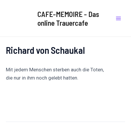
Zum
Post
Mai
Inhalt
navigation
CAFE-MEMOIRE - Das
Men
springen
online Trauercafe
Richard von Schaukal
Mit jedem Menschen sterben auch die Toten,
die nur in ihm noch gelebt hatten.
Auf
Auf X
Folge uns
Pinnen
Facebook
posten
teilen